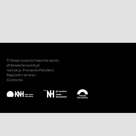
© Stowarzyszenie Nowe Horyzonty
aff@nowehoryzonty.pl
realizacja:
Pracownia Pakamera
Regulamin serwisu ›
Ciasteczka