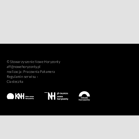
© Stowarzyszenie Nowe Horyzonty
aff@nowehoryzonty.pl
realizacja:
Pracownia Pakamera
Regulamin serwisu ›
Ciasteczka