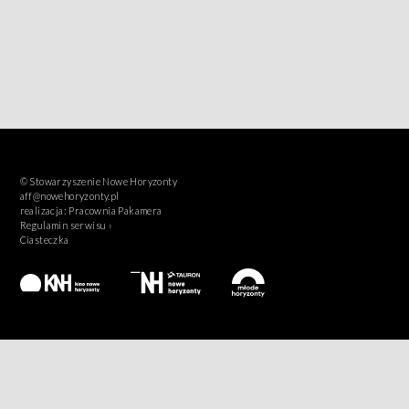
© Stowarzyszenie Nowe Horyzonty
aff@nowehoryzonty.pl
realizacja:
Pracownia Pakamera
Regulamin serwisu ›
Ciasteczka