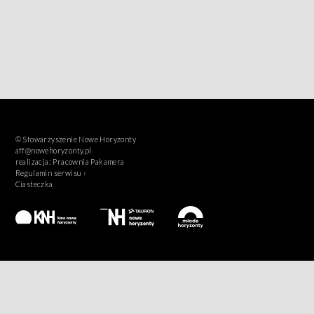
© Stowarzyszenie Nowe Horyzonty
aff@nowehoryzonty.pl
realizacja:
Pracownia Pakamera
Regulamin serwisu ›
Ciasteczka