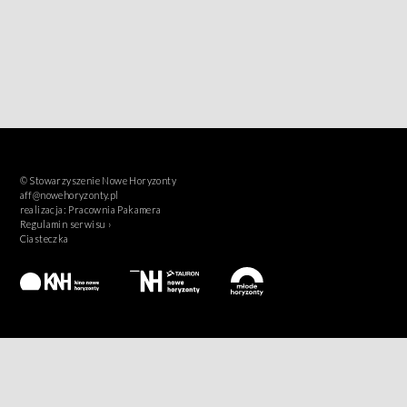
© Stowarzyszenie Nowe Horyzonty
aff@nowehoryzonty.pl
realizacja:
Pracownia Pakamera
Regulamin serwisu ›
Ciasteczka