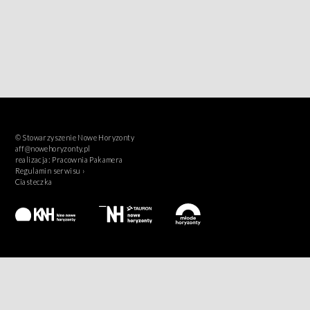
© Stowarzyszenie Nowe Horyzonty
aff@nowehoryzonty.pl
realizacja:
Pracownia Pakamera
Regulamin serwisu ›
Ciasteczka