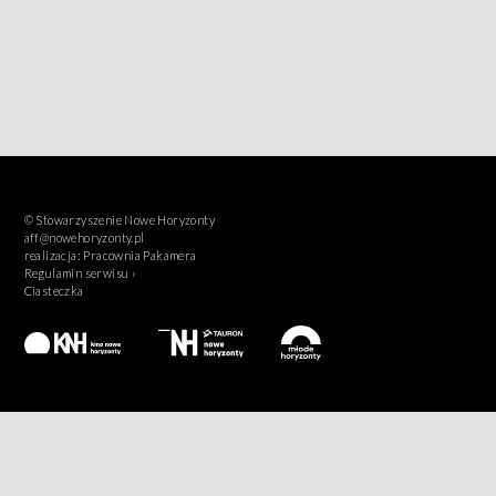
© Stowarzyszenie Nowe Horyzonty
aff@nowehoryzonty.pl
realizacja:
Pracownia Pakamera
Regulamin serwisu ›
Ciasteczka