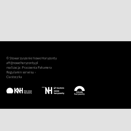
© Stowarzyszenie Nowe Horyzonty
aff@nowehoryzonty.pl
realizacja:
Pracownia Pakamera
Regulamin serwisu ›
Ciasteczka