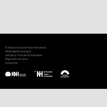
© Stowarzyszenie Nowe Horyzonty
aff@nowehoryzonty.pl
realizacja:
Pracownia Pakamera
Regulamin serwisu ›
Ciasteczka