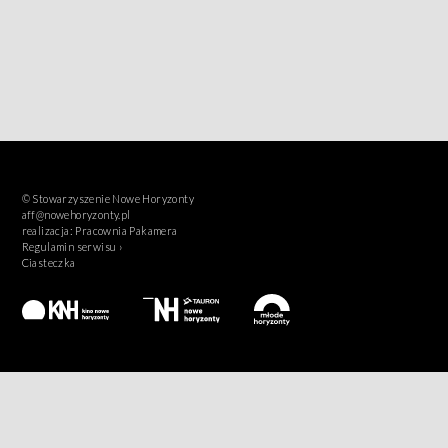
© Stowarzyszenie Nowe Horyzonty
aff@nowehoryzonty.pl
realizacja:
Pracownia Pakamera
Regulamin serwisu ›
Ciasteczka