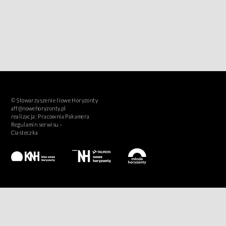
© Stowarzyszenie Nowe Horyzonty
aff@nowehoryzonty.pl
realizacja:
Pracownia Pakamera
Regulamin serwisu ›
Ciasteczka