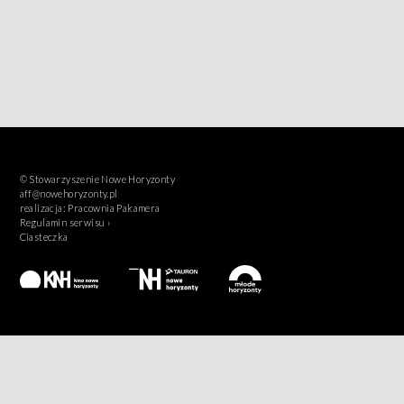
© Stowarzyszenie Nowe Horyzonty
aff@nowehoryzonty.pl
realizacja:
Pracownia Pakamera
Regulamin serwisu ›
Ciasteczka