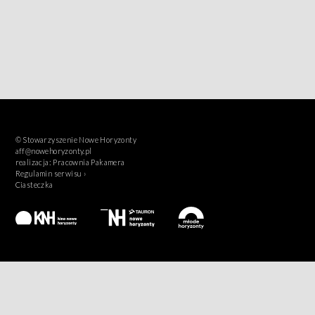
© Stowarzyszenie Nowe Horyzonty
aff@nowehoryzonty.pl
realizacja:
Pracownia Pakamera
Regulamin serwisu ›
Ciasteczka