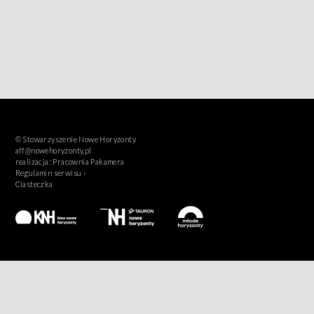
© Stowarzyszenie Nowe Horyzonty
aff@nowehoryzonty.pl
realizacja:
Pracownia Pakamera
Regulamin serwisu ›
Ciasteczka