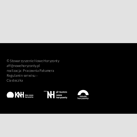
© Stowarzyszenie Nowe Horyzonty
aff@nowehoryzonty.pl
realizacja:
Pracownia Pakamera
Regulamin serwisu ›
Ciasteczka