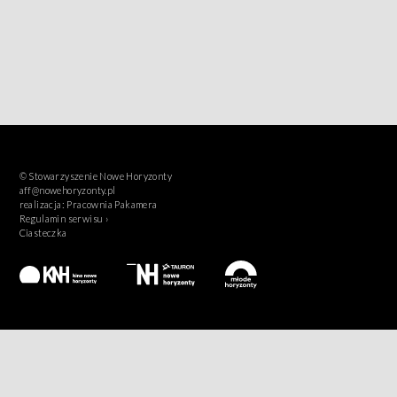
© Stowarzyszenie Nowe Horyzonty
aff@nowehoryzonty.pl
realizacja:
Pracownia Pakamera
Regulamin serwisu ›
Ciasteczka