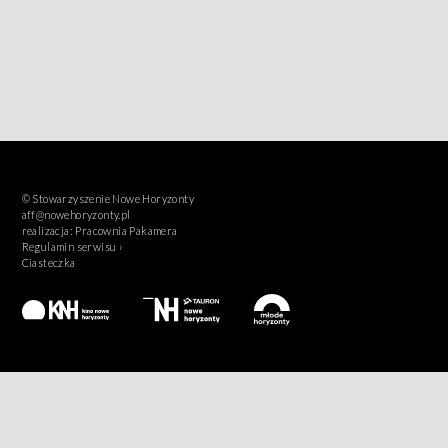
© Stowarzyszenie Nowe Horyzonty
aff@nowehoryzonty.pl
realizacja:
Pracownia Pakamera
Regulamin serwisu ›
Ciasteczka