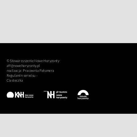
© Stowarzyszenie Nowe Horyzonty
aff@nowehoryzonty.pl
realizacja:
Pracownia Pakamera
Regulamin serwisu ›
Ciasteczka