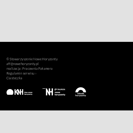
© Stowarzyszenie Nowe Horyzonty
aff@nowehoryzonty.pl
realizacja:
Pracownia Pakamera
Regulamin serwisu ›
Ciasteczka