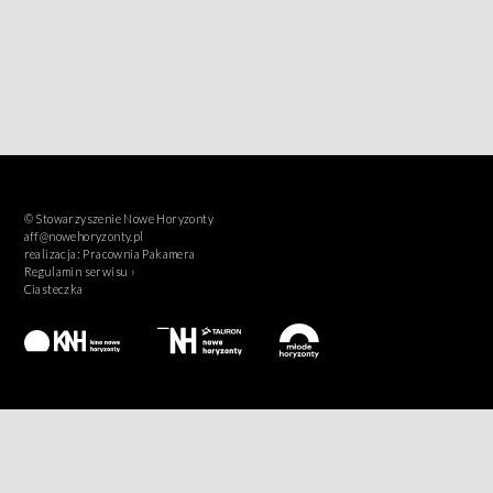
© Stowarzyszenie Nowe Horyzonty
aff@nowehoryzonty.pl
realizacja:
Pracownia Pakamera
Regulamin serwisu ›
Ciasteczka