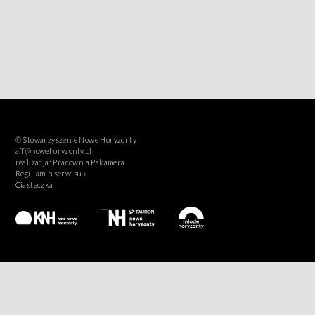
© Stowarzyszenie Nowe Horyzonty
aff@nowehoryzonty.pl
realizacja:
Pracownia Pakamera
Regulamin serwisu ›
Ciasteczka