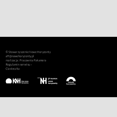
© Stowarzyszenie Nowe Horyzonty
aff@nowehoryzonty.pl
realizacja:
Pracownia Pakamera
Regulamin serwisu ›
Ciasteczka