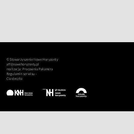
© Stowarzyszenie Nowe Horyzonty
aff@nowehoryzonty.pl
realizacja:
Pracownia Pakamera
Regulamin serwisu ›
Ciasteczka