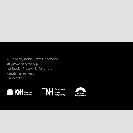
© Stowarzyszenie Nowe Horyzonty
aff@nowehoryzonty.pl
realizacja:
Pracownia Pakamera
Regulamin serwisu ›
Ciasteczka