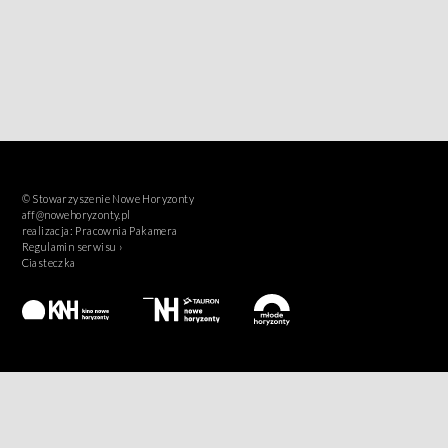
© Stowarzyszenie Nowe Horyzonty
aff@nowehoryzonty.pl
realizacja:
Pracownia Pakamera
Regulamin serwisu ›
Ciasteczka