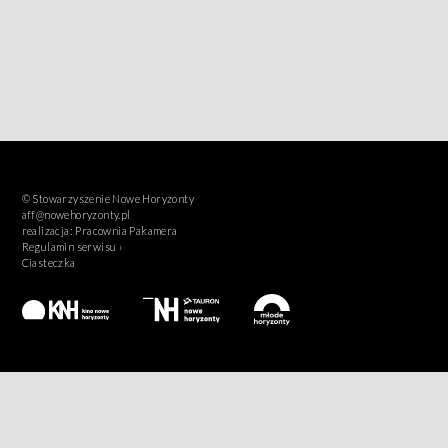
© Stowarzyszenie Nowe Horyzonty
aff@nowehoryzonty.pl
realizacja:
Pracownia Pakamera
Regulamin serwisu ›
Ciasteczka