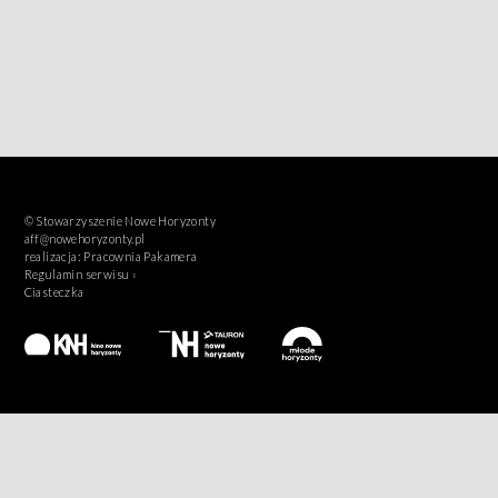
© Stowarzyszenie Nowe Horyzonty
aff@nowehoryzonty.pl
realizacja:
Pracownia Pakamera
Regulamin serwisu ›
Ciasteczka