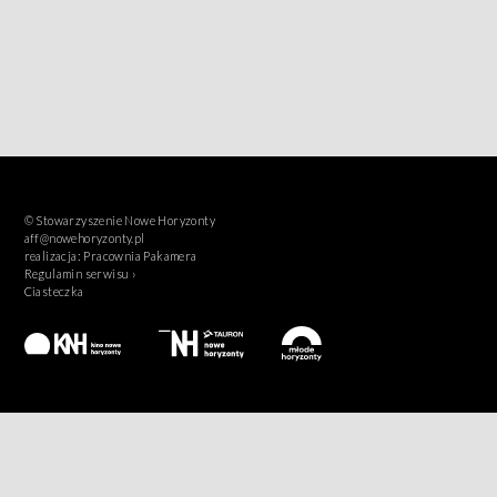
© Stowarzyszenie Nowe Horyzonty
aff@nowehoryzonty.pl
realizacja:
Pracownia Pakamera
Regulamin serwisu ›
Ciasteczka