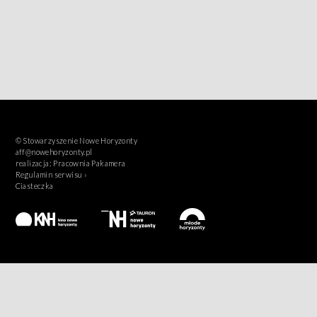
© Stowarzyszenie Nowe Horyzonty
aff@nowehoryzonty.pl
realizacja:
Pracownia Pakamera
Regulamin serwisu ›
Ciasteczka