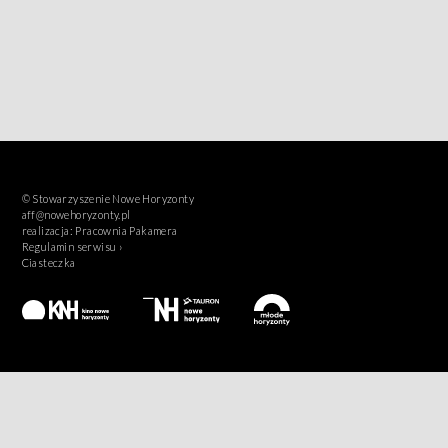
© Stowarzyszenie Nowe Horyzonty
aff@nowehoryzonty.pl
realizacja:
Pracownia Pakamera
Regulamin serwisu ›
Ciasteczka