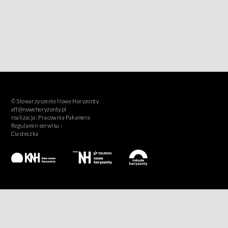
© Stowarzyszenie Nowe Horyzonty
aff@nowehoryzonty.pl
realizacja:
Pracownia Pakamera
Regulamin serwisu ›
Ciasteczka