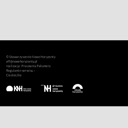
© Stowarzyszenie Nowe Horyzonty
aff@nowehoryzonty.pl
realizacja:
Pracownia Pakamera
Regulamin serwisu ›
Ciasteczka