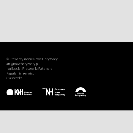
© Stowarzyszenie Nowe Horyzonty
aff@nowehoryzonty.pl
realizacja:
Pracownia Pakamera
Regulamin serwisu ›
Ciasteczka