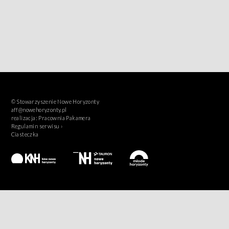
© Stowarzyszenie Nowe Horyzonty
aff@nowehoryzonty.pl
realizacja:
Pracownia Pakamera
Regulamin serwisu ›
Ciasteczka