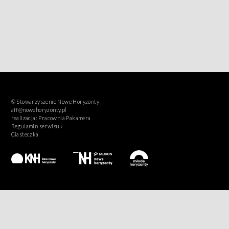
© Stowarzyszenie Nowe Horyzonty
aff@nowehoryzonty.pl
realizacja:
Pracownia Pakamera
Regulamin serwisu ›
Ciasteczka