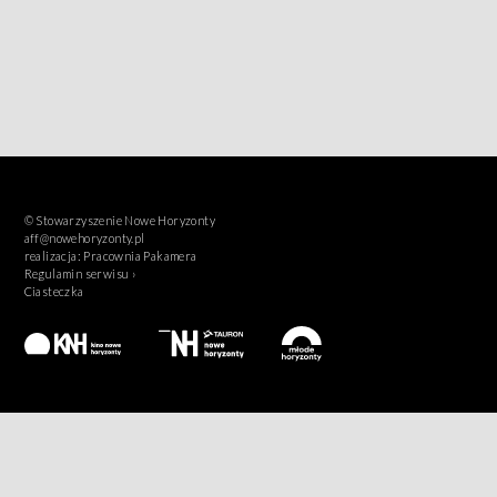
© Stowarzyszenie Nowe Horyzonty
aff@nowehoryzonty.pl
realizacja:
Pracownia Pakamera
Regulamin serwisu ›
Ciasteczka