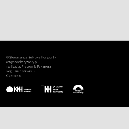
© Stowarzyszenie Nowe Horyzonty
aff@nowehoryzonty.pl
realizacja:
Pracownia Pakamera
Regulamin serwisu ›
Ciasteczka