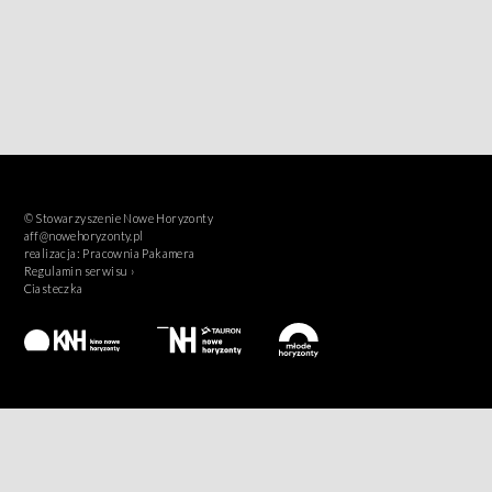
© Stowarzyszenie Nowe Horyzonty
aff@nowehoryzonty.pl
realizacja:
Pracownia Pakamera
Regulamin serwisu ›
Ciasteczka