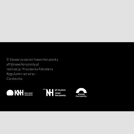
© Stowarzyszenie Nowe Horyzonty
aff@nowehoryzonty.pl
realizacja:
Pracownia Pakamera
Regulamin serwisu ›
Ciasteczka