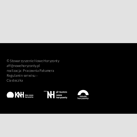
© Stowarzyszenie Nowe Horyzonty
aff@nowehoryzonty.pl
realizacja:
Pracownia Pakamera
Regulamin serwisu ›
Ciasteczka