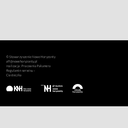
© Stowarzyszenie Nowe Horyzonty
aff@nowehoryzonty.pl
realizacja:
Pracownia Pakamera
Regulamin serwisu ›
Ciasteczka