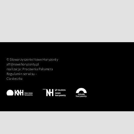
© Stowarzyszenie Nowe Horyzonty
aff@nowehoryzonty.pl
realizacja:
Pracownia Pakamera
Regulamin serwisu ›
Ciasteczka