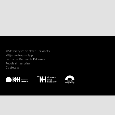
© Stowarzyszenie Nowe Horyzonty
aff@nowehoryzonty.pl
realizacja:
Pracownia Pakamera
Regulamin serwisu ›
Ciasteczka