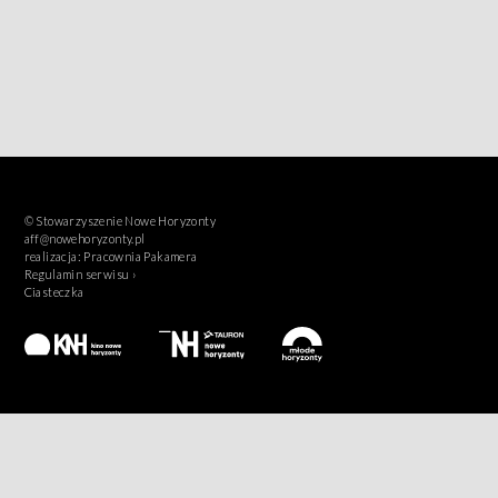
© Stowarzyszenie Nowe Horyzonty
aff@nowehoryzonty.pl
realizacja:
Pracownia Pakamera
Regulamin serwisu ›
Ciasteczka