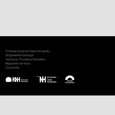
© Stowarzyszenie Nowe Horyzonty
aff@nowehoryzonty.pl
realizacja:
Pracownia Pakamera
Regulamin serwisu ›
Ciasteczka