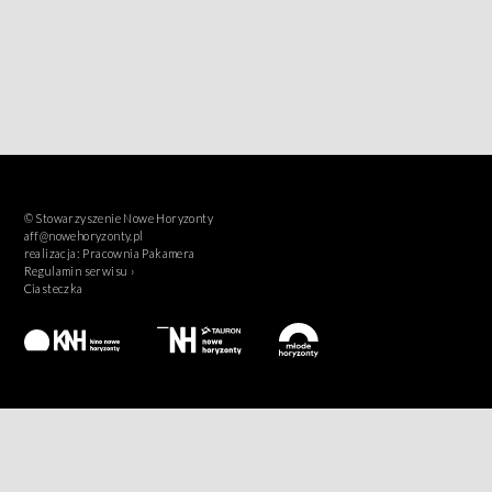
© Stowarzyszenie Nowe Horyzonty
aff@nowehoryzonty.pl
realizacja:
Pracownia Pakamera
Regulamin serwisu ›
Ciasteczka