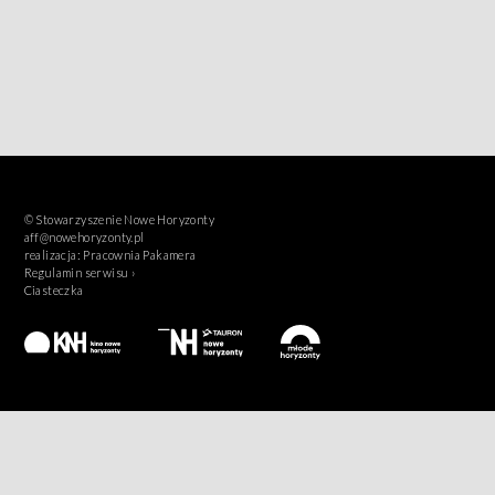
© Stowarzyszenie Nowe Horyzonty
aff@nowehoryzonty.pl
realizacja:
Pracownia Pakamera
Regulamin serwisu ›
Ciasteczka