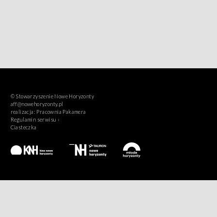
© Stowarzyszenie Nowe Horyzonty
aff@nowehoryzonty.pl
realizacja:
Pracownia Pakamera
Regulamin serwisu ›
Ciasteczka