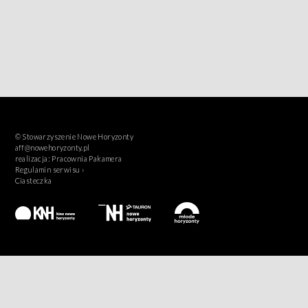
© Stowarzyszenie Nowe Horyzonty
aff@nowehoryzonty.pl
realizacja:
Pracownia Pakamera
Regulamin serwisu ›
Ciasteczka