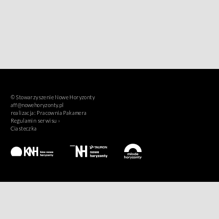
© Stowarzyszenie Nowe Horyzonty
aff@nowehoryzonty.pl
realizacja:
Pracownia Pakamera
Regulamin serwisu ›
Ciasteczka